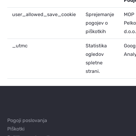
Podj
user_allowed_save_cookie
Sprejemanje
MOP
pogojev o
Pelko
piškotkih
d.o.o.
_utmc
Statistika
Goog
ogledov
Analy
spletne
strani.
Pogoji poslovanja
Piškotki