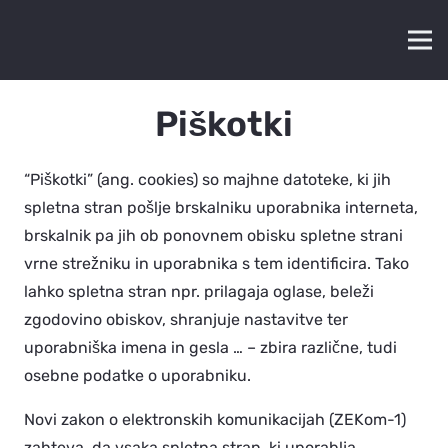
Piškotki
“Piškotki” (ang. cookies) so majhne datoteke, ki jih
spletna stran pošlje brskalniku uporabnika interneta,
brskalnik pa jih ob ponovnem obisku spletne strani
vrne strežniku in uporabnika s tem identificira. Tako
lahko spletna stran npr. prilagaja oglase, beleži
zgodovino obiskov, shranjuje nastavitve ter
uporabniška imena in gesla … – zbira različne, tudi
osebne podatke o uporabniku.
Novi zakon o elektronskih komunikacijah (ZEKom-1)
zahteva, da vsaka spletna stran, ki uporablja