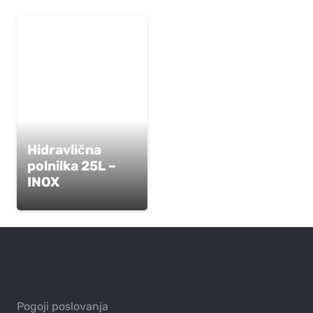
Hidravlična
polnilka 25L –
INOX
Pogoji poslovanja