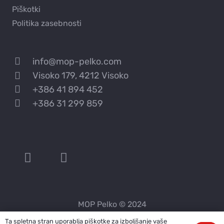
Piškotki
Politika zasebnosti
info@mop-pelko.com
Visoko 179, 4212 Visoko
+386 41 894 452
+386 31 299 859
MOP Pelko © 2024
Ta spletna stran uporablja piškotke za izboljšanje vaše