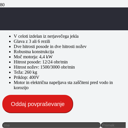
Kuter DADAUX TITANE 23
V celoti izdelan iz nerjavečega jekla
Glava z 3 ali 6 rezili
Dve hitrosti posode in dve hitrosti nožev
Robustna konstrukcija
Moč motorja: 4,4 kW
Hitrost posode: 12/24 obr/min
Hitrost nožev: 1500/3000 obr/min
Teža: 260 kg
Priklop: 400V
Motor in električna napeljava sta zaščiteni pred vodo in
korozijo
Oddaj povpraševanje