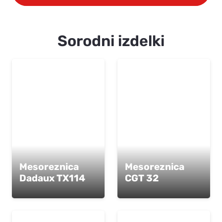
Sorodni izdelki
Mesoreznica
Mesoreznica
Dadaux TX114
CGT 32