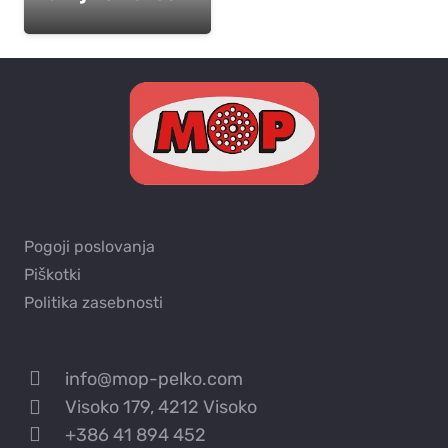
Pogoji poslovanja
Piškotki
Politika zasebnosti
info@mop-pelko.com
Visoko 179, 4212 Visoko
+386 41 894 452