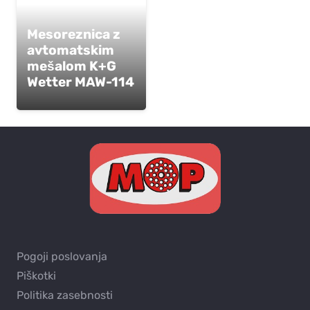
Mesoreznica z
avtomatskim
mešalom K+G
Wetter MAW-114
Pogoji poslovanja
Piškotki
Politika zasebnosti