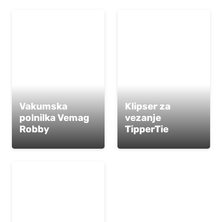
Vakumska
Klipser za
polnilka Vemag
vezanje
Robby
TipperTie