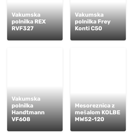
Vakumska
Vakumska
polnilka REX
polnilka Frey
RVF327
Konti C50
Vakumska
polnilka
Mesoreznica z
Handtmann
mešalom KOLBE
VF608
MW52-120