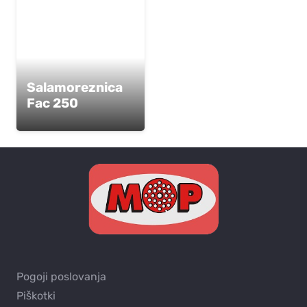
Salamoreznica
Fac 250
Pogoji poslovanja
Piškotki