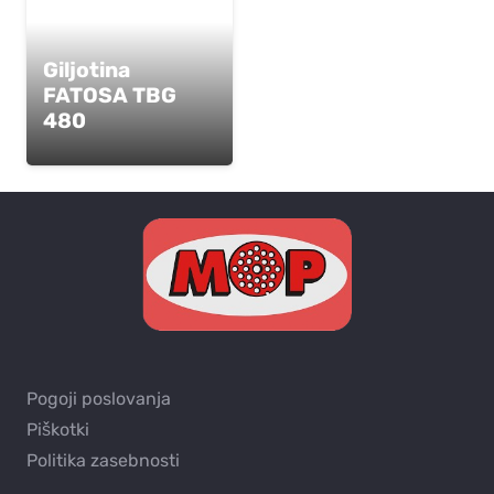
Giljotina
FATOSA TBG
480
Pogoji poslovanja
Piškotki
Politika zasebnosti