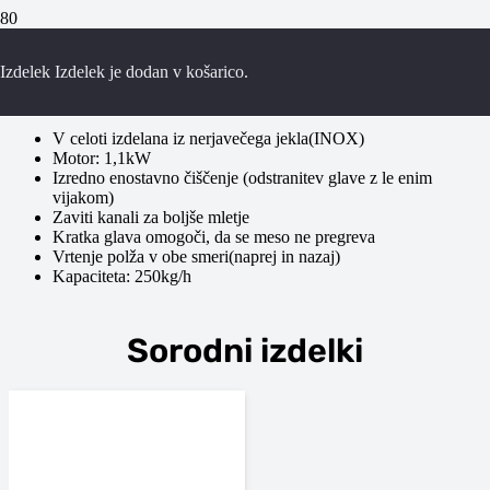
Mesoreznica AL-22C
Izdelek
Izdelek
je dodan v košarico.
V celoti izdelana iz nerjavečega jekla(INOX)
Motor: 1,1kW
Izredno enostavno čiščenje (odstranitev glave z le enim
vijakom)
Zaviti kanali za boljše mletje
Kratka glava omogoči, da se meso ne pregreva
Vrtenje polža v obe smeri(naprej in nazaj)
Kapaciteta: 250kg/h
Sorodni izdelki