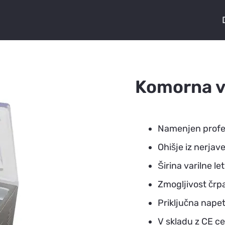
Komorna 
Namenjen profes
Ohišje iz nerjav
Širina varilne l
Zmogljivost črpa
Priključna nape
V skladu z CE ce