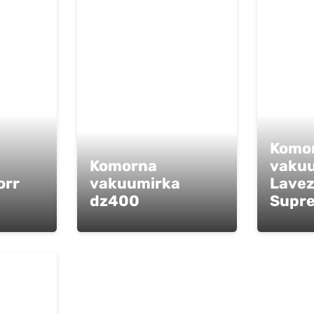
Komo
a
Komorna
vaku
orr
vakuumirka
Lavez
dz400
Supr