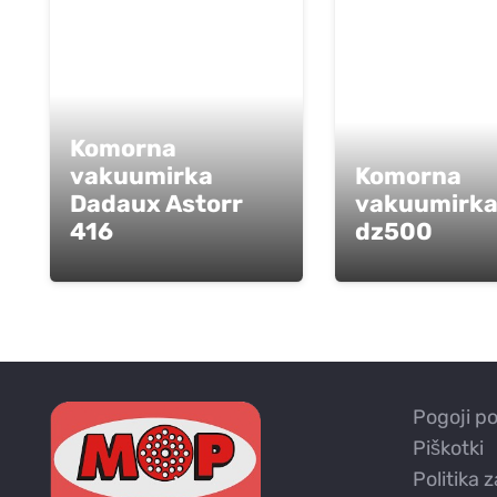
Komorna
vakuumirka
Komorna
Dadaux Astorr
vakuumirk
416
dz500
Pogoji p
Piškotki
Politika 