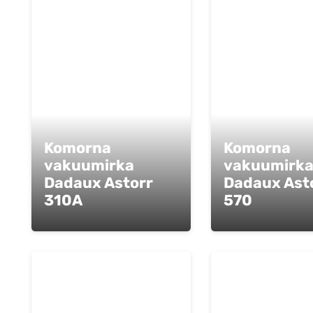
Komorna
Komorna
vakuumirka
vakuumirk
Dadaux Astorr
Dadaux Ast
310A
570