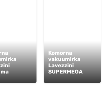
rna
Komorna
umirka
vakuumirka
zini
Lavezzini
ema
SUPERMEGA