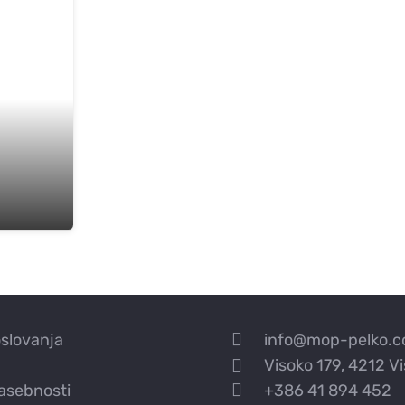
a
oslovanja
info@mop-pelko.
Visoko 179, 4212 V
zasebnosti
+386 41 894 452