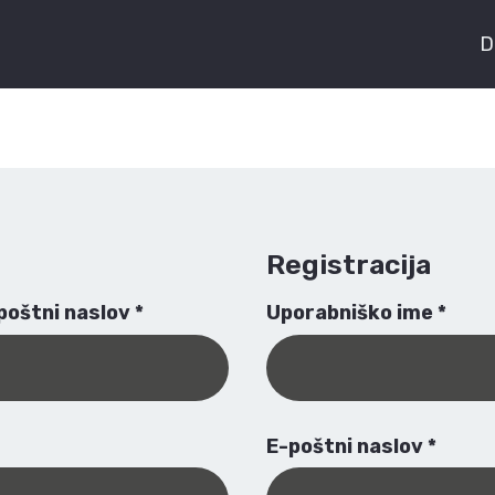
D
Registracija
-poštni naslov
*
Uporabniško ime
*
E-poštni naslov
*