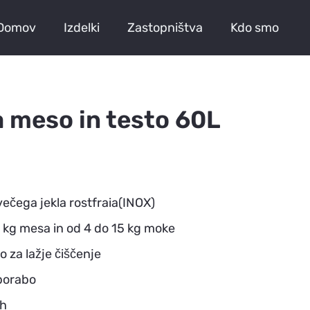
Domov
Izdelki
Zastopništva
Kdo smo
Mešalci za meso ali testo
Stroji za izdelavo burgerjev / pleskavic
Naprava za izdelavo ražnjičev
INOX izdelki – pulti, regali, mize, umivalniki…
Hidravlične polnilke
Vakuumske polnilke
Vakuumirke – stroji za pakiranje živil
Vakuumski mešalci / masirke
Rabljeni/Obnovljeni stroji
Stroj za kockanje živil / kockalniki
Rabljeni/Obnovljeni stroji
 meso in testo 60L
večega jekla rostfraia(INOX)
 kg mesa in od 4 do 15 kg moke
 za lažje čiščenje
porabo
ih