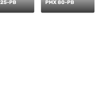
125-PB
PMX 80-PB