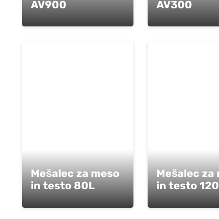
AV900
AV300
Mešalec za meso
Mešalec za
in testo 80L
in testo 12