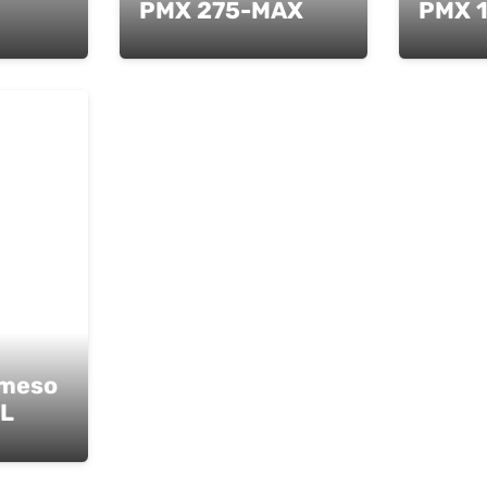
PMX 275-MAX
PMX 
 meso
0L