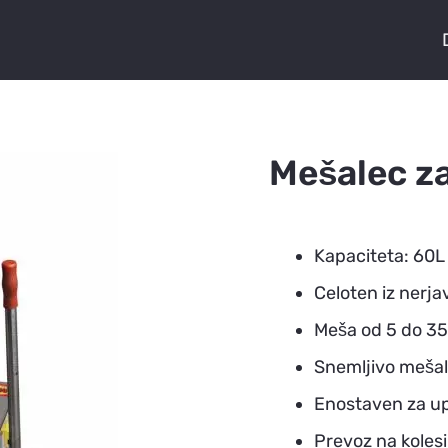
Mešalec za
Kapaciteta: 60L
Celoten iz nerja
Meša od 5 do 35
Snemljivo mešalo
Enostaven za u
Prevoz na koles