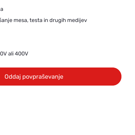
da
anje mesa, testa in drugih medijev
30V ali 400V
Oddaj povpraševanje