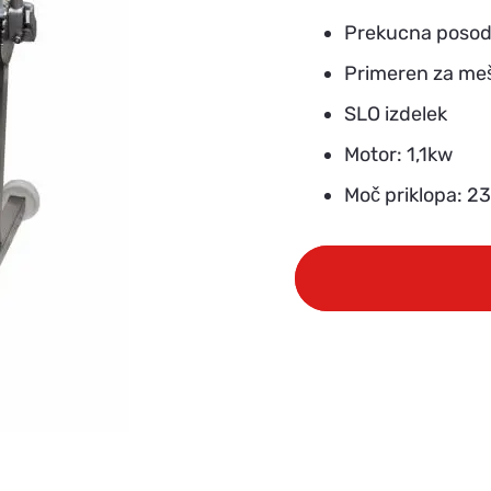
Prekucna poso
Primeren za meš
SLO izdelek
Motor: 1,1kw
Moč priklopa: 2