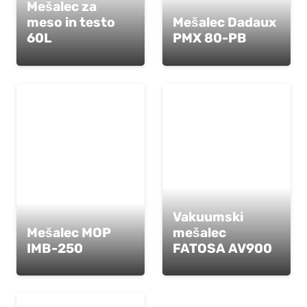
Mešalec za
meso in testo
Mešalec Dadaux
60L
PMX 80-PB
Vakuumski
Mešalec MOP
mešalec
IMB-250
FATOSA AV900