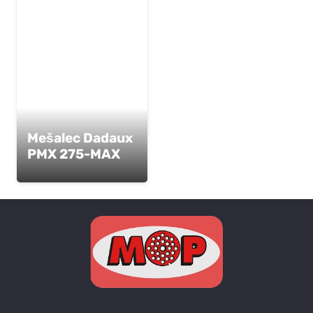
Mešalec Dadaux
PMX 275-MAX