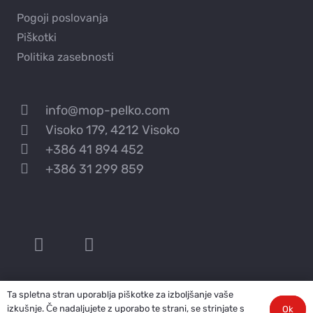
Pogoji poslovanja
Piškotki
Politika zasebnosti
info@mop-pelko.com
Visoko 179, 4212 Visoko
+386 41 894 452
+386 31 299 859
Ta spletna stran uporablja piškotke za izboljšanje vaše
MOP Pelko © 2024
izkušnje. Če nadaljujete z uporabo te strani, se strinjate s
Ok