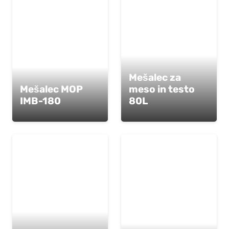
Mešalec za
Mešalec MOP
meso in testo
IMB-180
80L