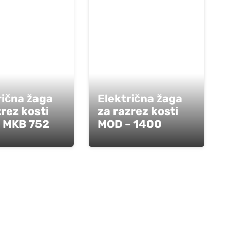
rična žaga
Električna žaga
zrez kosti
za razrez kosti
 MKB 752
MOD – 1400