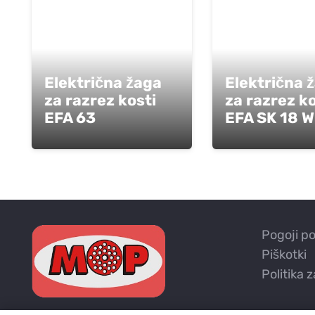
Električna žaga
Električna 
za razrez kosti
za razrez ko
EFA 63
EFA SK 18 
Pogoji p
Piškotki
Politika 