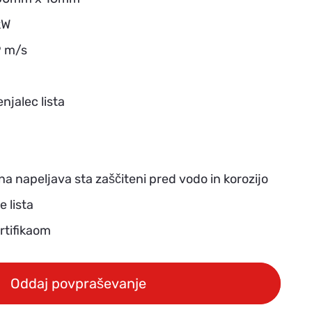
kW
9 m/s
njalec lista
čna napeljava sta zaščiteni pred vodo in korozijo
e lista
rtifikaom
Oddaj povpraševanje