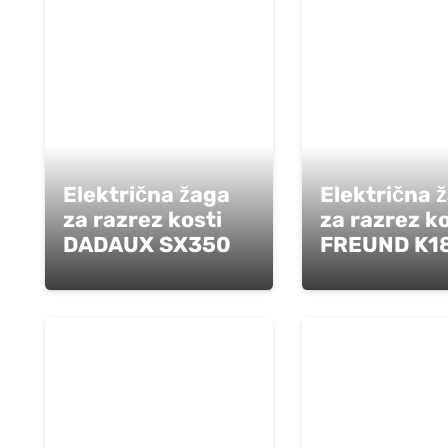
Električna žaga
Električna 
za razrez kosti
za razrez ko
DADAUX SX350
FREUND K1