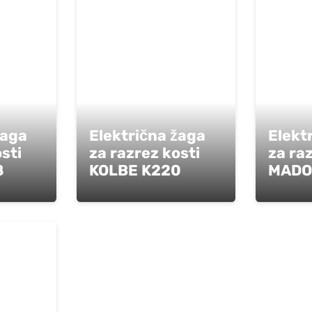
žaga
Električna žaga
Elekt
sti
za razrez kosti
za ra
8
KOLBE K220
MADO