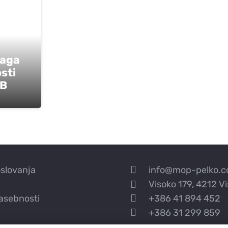
žaga
sti
WB
oslovanja
info@mop-pelko.
Visoko 179, 4212 V
zasebnosti
+386 41 894 452
+386 31 299 859