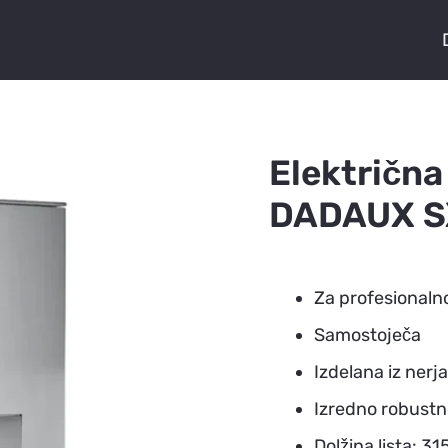
Električna
DADAUX 
Za profesionaln
Samostoječa
Izdelana iz nerj
Izredno robustn
Dolžina lista: 