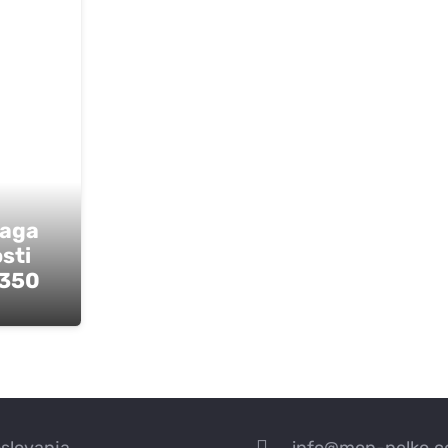
žaga
sti
350