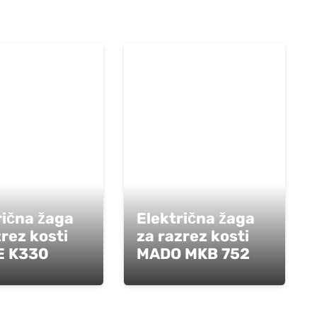
rična žaga
Električna žaga
zrez kosti
za razrez kosti
E K330
MADO MKB 752