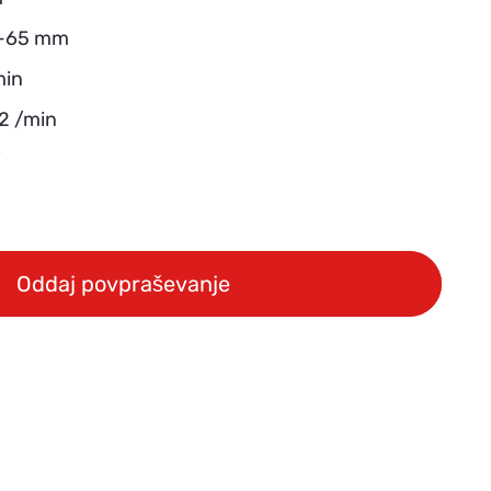
15-65 mm
min
32 /min
V
Oddaj povpraševanje