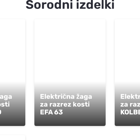
Sorodni izdelki
žaga
Električna žaga
Elekt
sti
za razrez kosti
za ra
0
EFA 63
KOLB