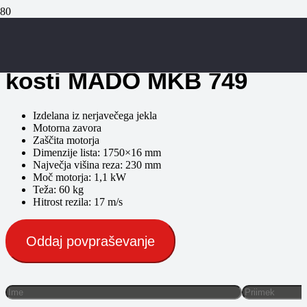
Električna žaga za razrez
kosti MADO MKB 749
Izdelana iz nerjavečega jekla
Motorna zavora
Zaščita motorja
Dimenzije lista: 1750×16 mm
Največja višina reza: 230 mm
Moč motorja: 1,1 kW
Teža: 60 kg
Hitrost rezila: 17 m/s
Oddaj povpraševanje