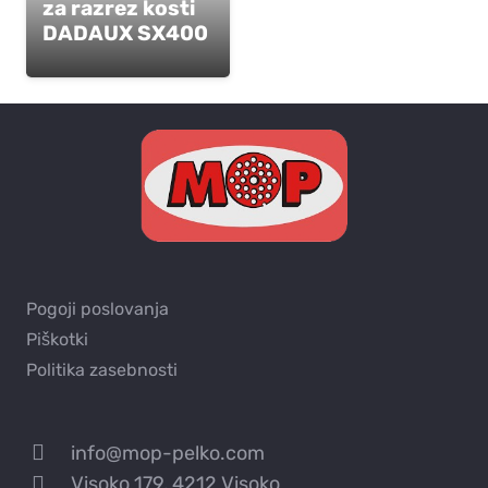
za razrez kosti
DADAUX SX400
Pogoji poslovanja
Piškotki
Politika zasebnosti
info@mop-pelko.com
Visoko 179, 4212 Visoko