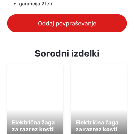
garancija 2 leti
Oddaj povpraševanje
Sorodni izdelki
Električna žaga
Električna žaga
za razrez kosti
za razrez kosti