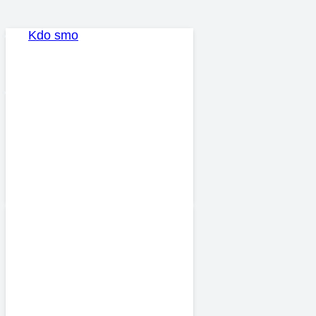
Kdo smo